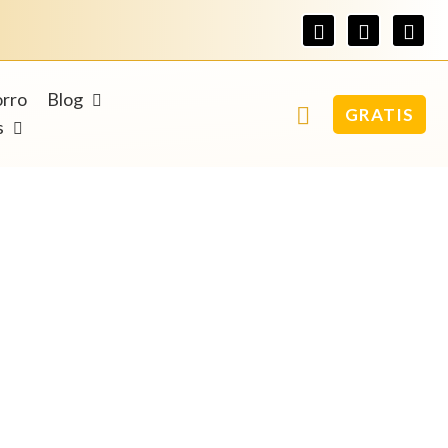
orro
Blog
GRATIS
s