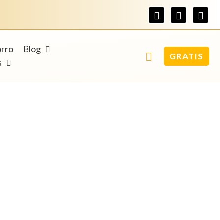
orro
Blog
GRATIS
s