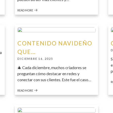
READ MORE
CONTENIDO NAVIDEÑO
QUE…
D
sa
S
DICIEMBRE 16, 2025
e
🎄 Cada diciembre, muchos criadores se
p
preguntan cómo destacar en redes y
conectar con sus clientes. Este fue el caso…
R
READ MORE