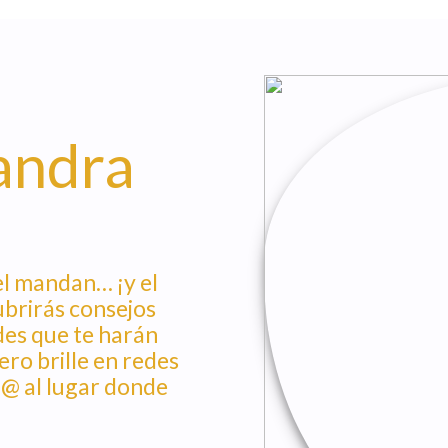
andra
el mandan… ¡y el
brirás consejos
des que te harán
ero brille en redes
d@ al lugar donde
!