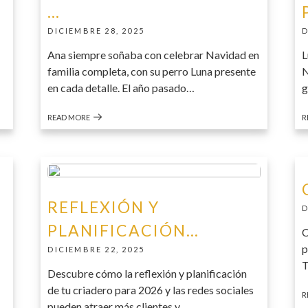
…
DICIEMBRE 28, 2025
D
Ana siempre soñaba con celebrar Navidad en
L
familia completa, con su perro Luna presente
N
en cada detalle. El año pasado…
g
READ MORE
R
REFLEXIÓN Y
D
PLANIFICACIÓN…
C
p
DICIEMBRE 22, 2025
T
Descubre cómo la reflexión y planificación
de tu criadero para 2026 y las redes sociales
R
pueden atraer más clientes y…