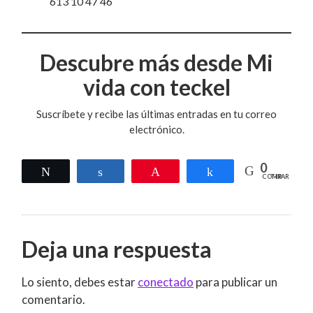
613 10 47 46
Descubre más desde Mi
vida con teckel
Suscríbete y recibe las últimas entradas en tu correo
electrónico.
0
Twittear
Compartir
Pin
Compartir
COMPARTIR
Deja una respuesta
Lo siento, debes estar
conectado
para publicar un
comentario.