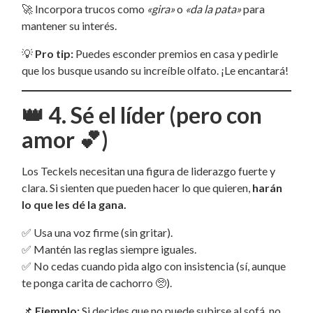
🚀 Incorpora trucos como
«gira»
o
«da la pata»
para
mantener su interés.
💡
Pro tip:
Puedes esconder premios en casa y pedirle
que los busque usando su increíble olfato. ¡Le encantará!
👑
4. Sé el líder (pero con
amor 💕)
Los Teckels necesitan una figura de liderazgo fuerte y
clara. Si sienten que pueden hacer lo que quieren,
harán
lo que les dé la gana.
✅ Usa una voz firme (sin gritar).
✅ Mantén las reglas siempre iguales.
✅ No cedas cuando pida algo con insistencia (sí, aunque
te ponga carita de cachorro 🥺).
📌
Ejemplo:
Si decides que no puede subirse al sofá, no