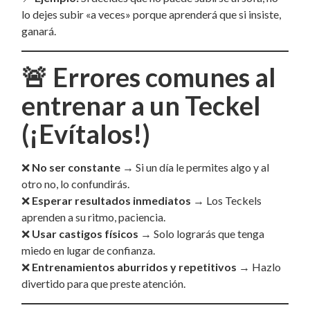
lo dejes subir «a veces» porque aprenderá que si insiste,
ganará.
🚨
Errores comunes al
entrenar a un Teckel
(¡Evítalos!)
❌
No ser constante
→ Si un día le permites algo y al
otro no, lo confundirás.
❌
Esperar resultados inmediatos
→ Los Teckels
aprenden a su ritmo, paciencia.
❌
Usar castigos físicos
→ Solo lograrás que tenga
miedo en lugar de confianza.
❌
Entrenamientos aburridos y repetitivos
→ Hazlo
divertido para que preste atención.