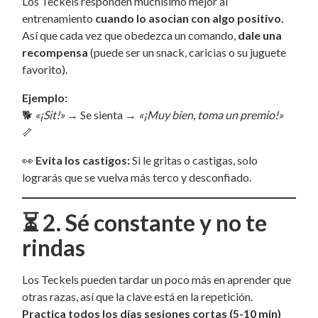
Los Teckels responden muchísimo mejor al
entrenamiento
cuando lo asocian con algo positivo.
Así que cada vez que obedezca un comando,
dale una
recompensa
(puede ser un snack, caricias o su juguete
favorito).
Ejemplo:
🐕
«¡Sit!»
→ Se sienta →
«¡Muy bien, toma un premio!»
🦴
👀
Evita los castigos:
Si le gritas o castigas, solo
lograrás que se vuelva más terco y desconfiado.
⏳
2. Sé constante y no te
rindas
Los Teckels pueden tardar un poco más en aprender que
otras razas, así que la clave está en la repetición.
Practica todos los días sesiones cortas (5-10 min)