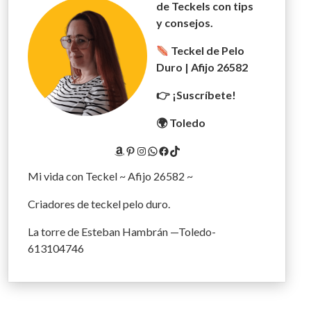
de Teckels con tips
y consejos.
Teckel de Pelo
Duro | Afijo 26582
👉 ¡Suscríbete!
🌍 Toledo
Amazon
Pinterest
Instagram
WhatsApp
Facebook
TikTok
Mi vida con Teckel ~ Afijo 26582 ~
Criadores de teckel pelo duro.
La torre de Esteban Hambrán —Toledo-
613104746