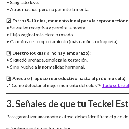
• Sangrado leve.
• Atrae machos, pero no permite la monta.
2️⃣
Estro (5-10 días, momento ideal para la reproducción):
• Se vuelve receptiva y permite la monta.
• Flujo vaginal más claro o rosado.
• Cambios de comportamiento (más cariñosa o inquieta).
3️⃣
Diestro (60 días si no hay embarazo):
• Si quedó preñada, empieza la gestación.
• Si no, vuelve a la normalidad hormonal.
4️⃣
Anestro (reposo reproductivo hasta el próximo celo).
📌 Cómo detectar el mejor momento del celo 👉
Todo sobre el
3. Señales de que tu Teckel Es
Para garantizar una monta exitosa, debes identificar el pico de 
✅ Se deja montar por los machos.