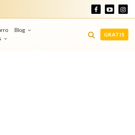
orro
Blog
GRATIS
s