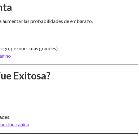
nta
ra aumentar las probabilidades de embarazo.
argo, pezones más grandes).
anino
Fue Exitosa?
tades.
ducción canina